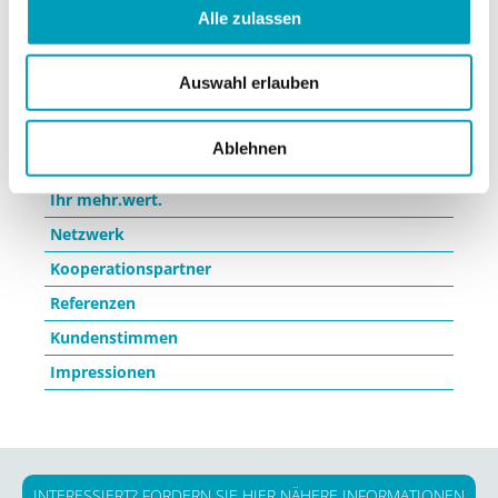
Alle zulassen
Auswahl erlauben
Erfahren Sie mehr ...
Navigation
Philosophie
überspringen
Ablehnen
Wir
Ihr mehr.wert.
Netzwerk
Kooperationspartner
Referenzen
Kundenstimmen
Impressionen
INTERESSIERT? FORDERN SIE HIER NÄHERE INFORMATIONEN