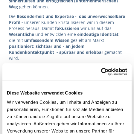
sinnerfüllten und erfolgreichen (unternehmerischen)
Weg
gehen können.
Die
Besonderheit und Expertise - das unverwechselbare
Profil
-
unserer Kunden kristallisieren wir in diesem
Prozess heraus. Damit
fokussieren
wir uns auf das
Wesentliche
und entwicklen eine
eindeutige Identität
,
die mit
umfassendem Wissen
gezielt am Markt
positioniert; sichtbar und - an jedem
Kundenkontaktpunkt - spürbar und erlebbar
gemacht
wird.
Wir geben unseren Kunden Inspiration und Mut einen
selbstbestimmten Erfolgsweg zu gehen.
Diese Webseite verwendet Cookies
Wir begleiten unsere Kunden dabei, eingefahrene -
oftmals freudlose - Wege zu verlassen und eine neue
Wir verwenden Cookies, um Inhalte und Anzeigen zu
Richtungin eine erfolgreiche Zukunft einzuschlagen.
personalisieren, Funktionen für soziale Medien anbieten
zu können und die Zugriffe auf unsere Website zu
Inspiration ist der Schlüssel für energievolles und
analysieren. Außerdem geben wir Informationen zu Ihrer
sinnerfülltes Tun;
Ursprung und Auslöser für Mitarbeiter- und Kunden-
Verwendung unserer Website an unsere Partner für