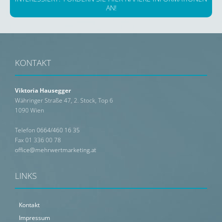
AN!
KONTAKT
Viktoria Hausegger
Währinger Straße 47, 2. Stock, Top 6
1090 Wien
Telefon
0664/460 16 35
Fax 01 336 00 78
office@mehrwertmarketing.at
LINKS
Navigation
Kontakt
überspringen
Impressum