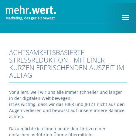
Navigation
überspringen
ACHTSAMKEITSBASIERTE
STRESSREDUKTION - MIT EINER
KURZEN ERFRISCHENDEN AUSZEIT IM
ALLTAG
Vor allem, weil wir uns alle immer schneller und länger
in der digitalen Welt bewegen,
ist es wichtig, dass wir das HIER und JETZT nicht aus den
Augen verlieren und bewusst auf unsere innere Balance
achten.
Dazu möchte ich Ihnen heute den Link zu einer
einfachen, geführten Übung übermitteln.