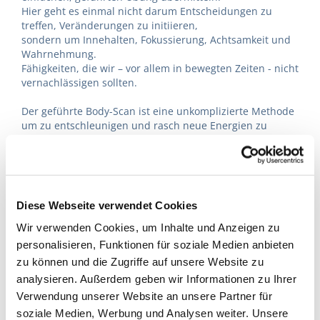
Hier geht es einmal nicht darum Entscheidungen zu
treffen, Veränderungen zu initiieren,
sondern um Innehalten, Fokussierung, Achtsamkeit und
Wahrnehmung.
Fähigkeiten, die wir – vor allem in bewegten Zeiten - nicht
vernachlässigen sollten.
Der geführte Body-Scan ist eine unkomplizierte Methode
um zu entschleunigen und rasch neue Energien zu
sammeln:
Probieren Sie es einfach, ich wünsche Ihnen eine
erfrischende Auszeit!
Haben Sie Fragen
?
Diese Webseite verwendet Cookies
Rufen Sie uns doch einfach an – 0664/460 16 35 – oder
Wir verwenden Cookies, um Inhalte und Anzeigen zu
senden Sie uns ein E-Mail:
office@mehrwertmarketing.at
.
personalisieren, Funktionen für soziale Medien anbieten
zu können und die Zugriffe auf unsere Website zu
Lust auf mehr?
analysieren. Außerdem geben wir Informationen zu Ihrer
Registrieren Sie sich für unser
mehr-wert. Online Magazin
.
Verwendung unserer Website an unsere Partner für
soziale Medien, Werbung und Analysen weiter. Unsere
Sie sind bereits registriert und