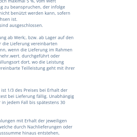
doch maximal 5 %, vom Wert
ng zu beanspruchen, der infolge
 nicht benützt werden kann, sofern
hsen ist.
sind ausgeschlossen.
ng ab Werk;, bzw. ab Lager auf den
 die Lieferung vereinbarten
h dann, wenn die Lieferung im Rahmen
mehr.wert. durchgeführt oder
üllungsort dort, wo die Leistung
reinbarte Teilleistung geht mit ihrer
t 1/3 des Preises bei Erhalt der
Rest bei Lieferung fällig. Unabhängig
in jedem Fall bis spätestens 30
lungen mit Erhalt der jeweiligen
, welche durch Nachlieferungen oder
lusssumme hinaus entstehen,