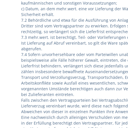
kaufmännischen und sonstigen Voraussetzungen;
c) Datum, an dem mehr.wert. eine vor Lieferung der W
Sicherheit erhält.
7.2 Behördliche und etwa für die Ausführung von Anl
Dritter sind vom Vertragspartner zu erwirken. Erfolge
rechtzeitig, so verlängert sich die Lieferfrist entsprech
7.3 mehr.wert. ist berechtigt, Teil- oder Vorlieferung
Ist Lieferung auf Abruf vereinbart, so gilt die Ware spä
abgerufen.
7.4 Sofern unvorhersehbare oder vom Parteiwillen un
beispielsweise alle Fälle höherer Gewalt, eintreten, di
Lieferfrist behindern, verlängert sich diese jedenfall
zählen insbesondere bewaffnete Auseinandersetzungen,
Transport und Verzollungsverzug, Transportschäden, E
Arbeitskonflikte sowie Ausfall eines wesentlichen, schw
vorgenannten Umstände berechtigen auch dann zur Verl
bei Zulieferanten eintreten.
Falls zwischen den Vertragsparteien bei Vertragsabschlu
Lieferverzug vereinbart wurde, wird diese nach folgend
Abweichen von dieser in einzelnen Punkten ihre Anwe
Eine nachweislich durch alleiniges Verschulden von me
in der Erfüllung berechtigt den Vertragspartner, für j