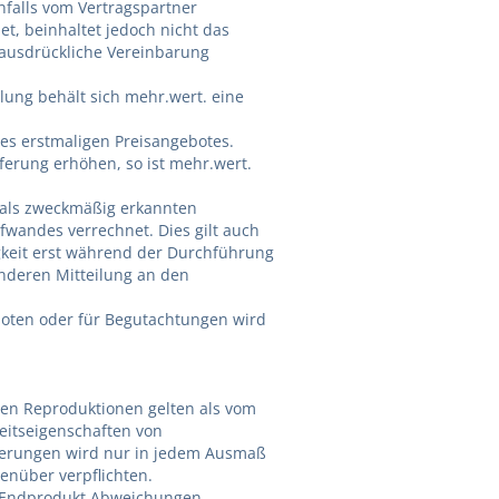
enfalls vom Vertragspartner
t, beinhaltet jedoch nicht das
 ausdrückliche Vereinbarung
ung behält sich mehr.wert. eine
des erstmaligen Preisangebotes.
eferung erhöhen, so ist mehr.wert.
 als zweckmäßig erkannten
fwandes verrechnet. Dies gilt auch
keit erst während der Durchführung
onderen Mitteilung an den
boten oder für Begutachtungen wird
gen Reproduktionen gelten als vom
heitseigenschaften von
ierungen wird nur in jedem Ausmaß
genüber verpflichten.
as Endprodukt Abweichungen