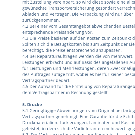
mit Zustellung vereinbart, so wird diese sowie eine all
gewünschte Transportversicherung gesondert verrechne
Abladen und Vertragen. Die Verpackung wird nur über
zurückgenommen.
4.2 Bei einer vom Gesamtangebot abweichenden Bestell
entsprechende Preisänderung vor.
4.3 Die Preise basieren auf den Kosten zum Zeitpunkt 
Sollten sich die Bezugskosten bis zum Zeitpunkt der Li
berechtigt, die Preise entsprechend anzupassen.
4.4 Bei Reparaturaufträgen werden die von mehr.wert.
Leistungen erbracht und auf Basis des angefallenen Au
für Leistungen und Mehrleistungen, deren Zweckmäßig
des Auftrages zutage tritt, wobei es hierfür keiner bes
Vertragspartner bedarf.
4.5 Der Aufwand für die Erstellung von Reparaturange
dem Vertragspartner in Rechnung gestellt
5. Drucke
5.1.Geringfügige Abweichungen vom Original bei farbi
Vertragspartner genehmigt. Eine Garantie für die Echt
Druckmaterialien. Lackierungen, Laminaten und Kasch
geleistet, in dem sich die Vorlieferanten mehr.wert. ge
5.2. Der Vertragspartner nimmt zur Kenntnis, dass d