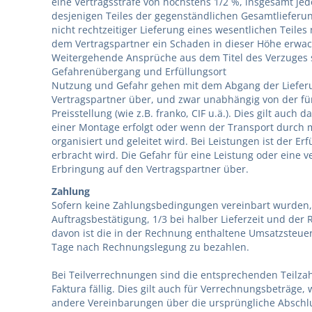
eine Vertragsstrafe von höchstens 1/2 %, insgesamt je
desjenigen Teiles der gegenständlichen Gesamtlieferu
nicht rechtzeitiger Lieferung eines wesentlichen Teiles
dem Vertragspartner ein Schaden in dieser Höhe erwac
Weitergehende Ansprüche aus dem Titel des Verzuges 
Gefahrenübergang und Erfüllungsort
Nutzung und Gefahr gehen mit dem Abgang der Lieferu
Vertragspartner über, und zwar unabhängig von der für
Preisstellung (wie z.B. franko, CIF u.ä.). Dies gilt auc
einer Montage erfolgt oder wenn der Transport durch 
organisiert und geleitet wird. Bei Leistungen ist der Erf
erbracht wird. Die Gefahr für eine Leistung oder eine ve
Erbringung auf den Vertragspartner über.
Zahlung
Sofern keine Zahlungsbedingungen vereinbart wurden, is
Auftragsbestätigung, 1/3 bei halber Lieferzeit und der 
davon ist die in der Rechnung enthaltene Umsatzsteuer 
Tage nach Rechnungslegung zu bezahlen.
Bei Teilverrechnungen sind die entsprechenden Teilzah
Faktura fällig. Dies gilt auch für Verrechnungsbeträge
andere Vereinbarungen über die ursprüngliche Absch