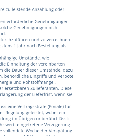
are zu leistende Anzahlung oder
agen erforderliche Genehmigungen
n solche Genehmigungen nicht
end.
en durchzuführen und zu verrechnen.
testens 1 Jahr nach Bestellung als
abhängige Umstände, wie
e die Einhaltung der vereinbarten
s um die Dauer dieser Umstände; dazu
 behördliche Eingriffe und Verbote,
nergie und Rohstoffmangel,
er ersetzbaren Zulieferanten. Diese
ängerung der Lieferfrist, wenn sie
ss eine Vertragsstrafe (Pönale) für
er Regelung geleistet, wobei ein
ndung im Übrigen unberührt lässt:
hr.wert. eingetretene Verzögerung
ede vollendete Woche der Verspätung